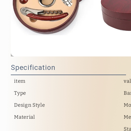
Specification
item
va
Type
Ba
Design Style
Mo
Material
Me
Sta