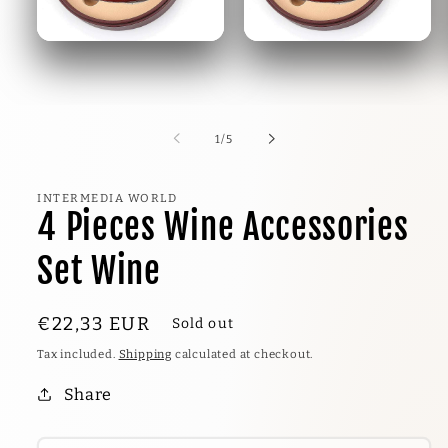
1
/
5
INTERMEDIA WORLD
4 Pieces Wine Accessories
Set Wine
€22,33 EU
R
Sold out
Tax included.
Shipping
calculated at checkout.
Share